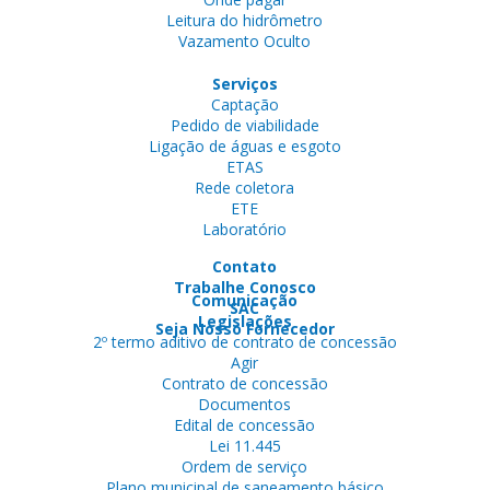
Leitura do hidrômetro
Vazamento Oculto
Serviços
Captação
Pedido de viabilidade
Ligação de águas e esgoto
ETAS
Rede coletora
ETE
Laboratório
Contato
Trabalhe Conosco
Comunicação
SAC
Legislações
Seja Nosso Fornecedor
2º termo aditivo de contrato de concessão
Agir
Contrato de concessão
Documentos
Edital de concessão
Lei 11.445
Ordem de serviço
Plano municipal de saneamento básico