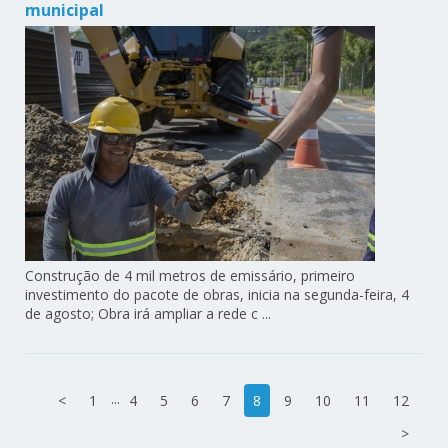
municipal
Construção de 4 mil metros de emissário, primeiro
investimento do pacote de obras, inicia na segunda-feira, 4
de agosto; Obra irá ampliar a rede c ...
...
<
1
4
5
6
7
8
9
10
11
12
>