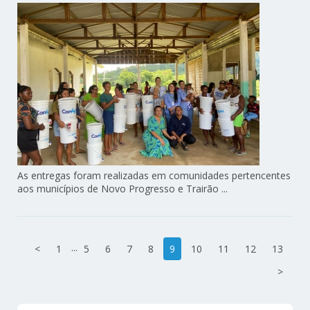
As entregas foram realizadas em comunidades pertencentes
aos municípios de Novo Progresso e Trairão ...
...
<
1
5
6
7
8
9
10
11
12
13
>