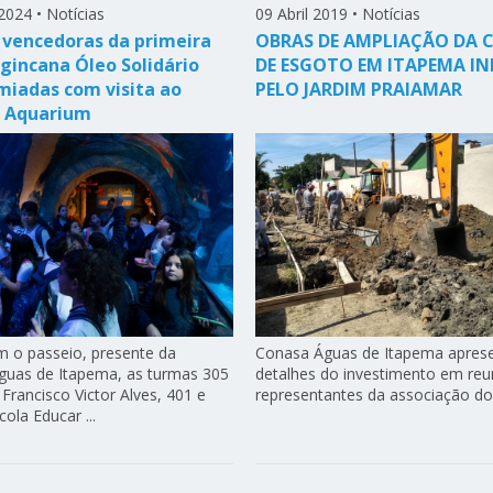
2024
•
Notícias
09 Abril 2019
•
Notícias
vencedoras da primeira
OBRAS DE AMPLIAÇÃO DA 
 gincana Óleo Solidário
DE ESGOTO EM ITAPEMA IN
miadas com visita ao
PELO JARDIM PRAIAMAR
 Aquarium
m o passeio, presente da
Conasa Águas de Itapema apres
guas de Itapema, as turmas 305
detalhes do investimento em re
Francisco Victor Alves, 401 e
representantes da associação do b
ola Educar ...