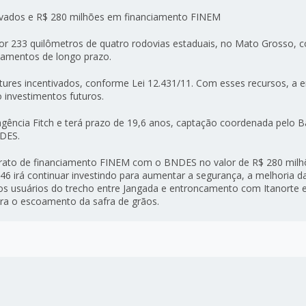
ivados e R$ 280 milhões em financiamento FINEM
r 233 quilômetros de quatro rodovias estaduais, no Mato Grosso, co
iamentos de longo prazo.
ures incentivados, conforme Lei 12.431/11. Com esses recursos, a 
 investimentos futuros.
gência Fitch e terá prazo de 19,6 anos, captação coordenada pelo 
NDES.
trato de financiamento FINEM com o BNDES no valor de R$ 280 mil
46 irá continuar investindo para aumentar a segurança, a melhoria d
 aos usuários do trecho entre Jangada e entroncamento com Itanorte
ara o escoamento da safra de grãos.