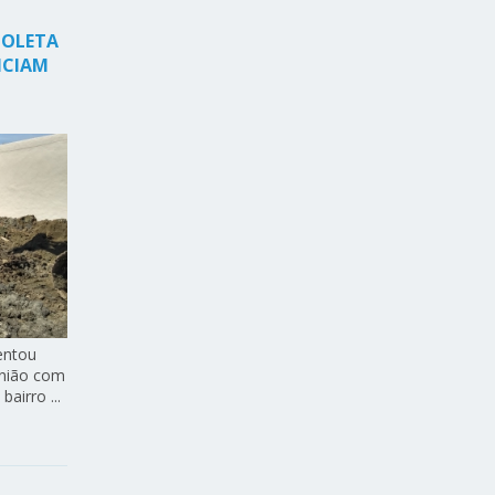
COLETA
ICIAM
entou
união com
airro ...