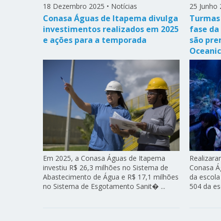
18 Dezembro 2025
•
Notícias
25 Junho 
Conasa Águas de Itapema divulga
Turmas 
investimentos realizados em 2025
fase da
e ações para a temporada
são pre
Oceanic
Em 2025, a Conasa Águas de Itapema
Realizara
investiu R$ 26,3 milhões no Sistema de
Conasa Á
Abastecimento de Água e R$ 17,1 milhões
da escola 
no Sistema de Esgotamento Sanit� ...
504 da esc