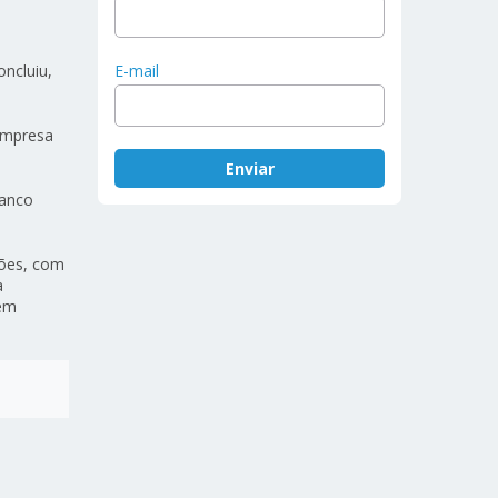
E-mail
ncluiu,
empresa
Banco
hões, com
a
 em