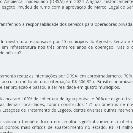
 Ambiental Inadequado (DRSAI) em 2024. Alagoas, historicamente
a e esgoto, mudou de rumo com a aprovação do Marco Legal do S
transferindo a responsabilidade dos serviços para operadoras privad
nfraestrutura responsável por 40 municípios do Agreste, Sertão e 
es em infraestrutura nos três primeiros anos de operação. Mas o 
de pública?
saneamento reduz as internações por DRSAI em aproximadamente 70% 
 ao custo médio de uma internação R$ 506,32 o Brasil economizari
e ser projeção e passou a ser realidade em quatro municípios.
 alcançaram 100% de cobertura de água potável e 90% de esgoto tra
nas demais localidades, foram construídos 171 quilômetros de no
 Estações de Tratamento de Esgoto, dentre diversas outras interve
essionária também focou em ampliar significativamente a oferta
os pontos mais críticos de abastecimento no estado, R$ 71 milh
perdas.