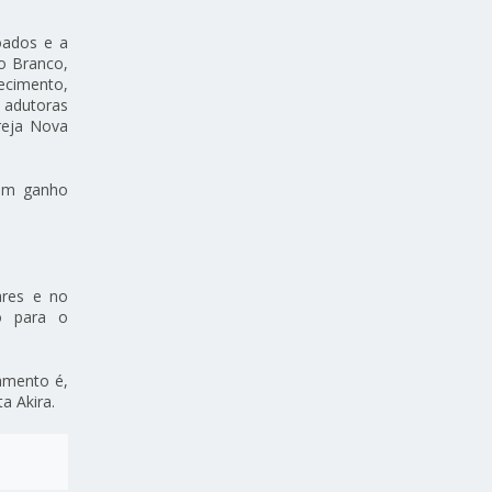
oados e a
o Branco,
ecimento,
 adutoras
reja Nova
 um ganho
ares e no
to para o
eamento é,
a Akira.