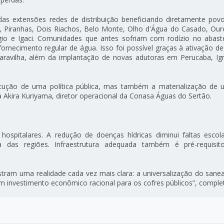
as extensões redes de distribuição beneficiando diretamente pov
, Piranhas, Dois Riachos, Belo Monte, Olho d'Água do Casado, Our
égio e Igaci. Comunidades que antes sofriam com rodízio no abast
necimento regular de água. Isso foi possível graças à ativação de
aravilha, além da implantação de novas adutoras em Perucaba, Ig
cução de uma política pública, mas também a materialização de
 Akira Kuriyama, diretor operacional da Conasa Águas do Sertão.
hospitalares. A redução de doenças hídricas diminui faltas escol
a das regiões. Infraestrutura adequada também é pré-requisi
stram uma realidade cada vez mais clara: a universalização do san
m investimento econômico racional para os cofres públicos”, complet