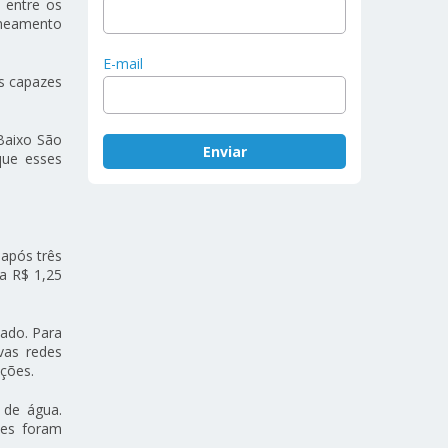
 entre os
aneamento
E-mail
as capazes
Baixo São
que esses
após três
a R$ 1,25
tado. Para
vas redes
nções.
 de água.
ões foram