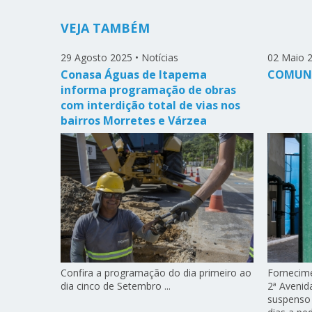
VEJA TAMBÉM
29 Agosto 2025
•
Notícias
02 Maio 
Conasa Águas de Itapema
COMUNI
informa programação de obras
com interdição total de vias nos
bairros Morretes e Várzea
Confira a programação do dia primeiro ao
Fornecime
dia cinco de Setembro ...
2ª Avenida
suspenso 