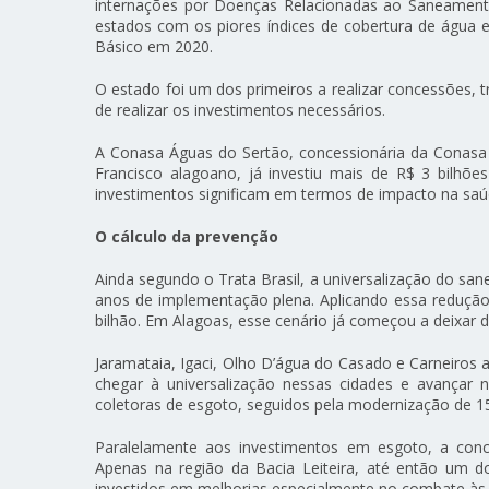
internações por Doenças Relacionadas ao Saneamento
estados com os piores índices de cobertura de águ
Básico em 2020.
O estado foi um dos primeiros a realizar concessões, 
de realizar os investimentos necessários.
A Conasa Águas do Sertão, concessionária da Conasa I
Francisco alagoano, já investiu mais de R$ 3 bilhõ
investimentos significam em termos de impacto na saú
O cálculo da prevenção
Ainda segundo o Trata Brasil, a universalização do 
anos de implementação plena. Aplicando essa redução
bilhão. Em Alagoas, esse cenário já começou a deixar d
Jaramataia, Igaci, Olho D’água do Casado e Carneiros
chegar à universalização nessas cidades e avançar 
coletoras de esgoto, seguidos pela modernização de 15
Paralelamente aos investimentos em esgoto, a conc
Apenas na região da Bacia Leiteira, até então um d
investidos em melhorias especialmente no combate às 