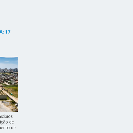
: 17
icípios
ição de
mento de