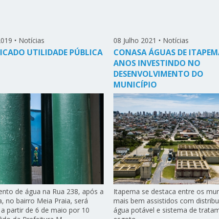
2019
•
Notícias
08 Julho 2021
•
Notícias
CADO UTILIDADE PÚBLICA
CONASA ÁGUAS DE ITAPEMA
ANOS INVESTINDO NO
DESENVOLVIMENTO DO
MUNICÍPIO
nto de água na Rua 238, após a
Itapema se destaca entre os mun
, no bairro Meia Praia, será
mais bem assistidos com distribu
a partir de 6 de maio por 10
água potável e sistema de trata