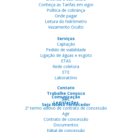
Conheça as Tarifas em vigor
Política de cobrança
Onde pagar
Leitura do hidrômetro
Vazamento Oculto
Serviços
Captação
Pedido de viabilidade
Ligação de águas e esgoto
ETAS
Rede coletora
ETE
Laboratório
Contato
Trabalhe Conosco
Comunicação
SAC
Legislações
Seja Nosso Fornecedor
2º termo aditivo de contrato de concessão
Agir
Contrato de concessão
Documentos
Edital de concessão