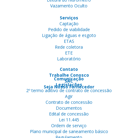
Vazamento Oculto
Serviços
Captação
Pedido de viabilidade
Ligação de águas e esgoto
ETAS
Rede coletora
ETE
Laboratório
Contato
Trabalhe Conosco
Comunicação
SAC
Legislações
Seja Nosso Fornecedor
2º termo aditivo de contrato de concessão
Agir
Contrato de concessão
Documentos
Edital de concessão
Lei 11.445
Ordem de serviço
Plano municipal de saneamento básico
Regulamento