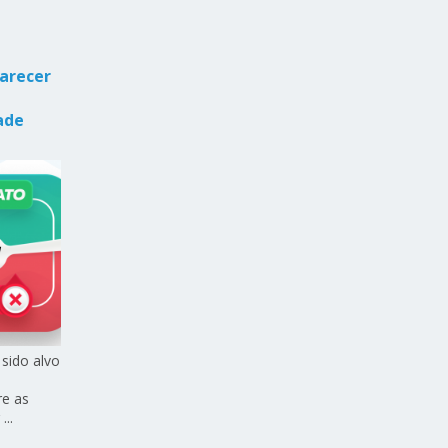
larecer
ade
sido alvo
re as
...