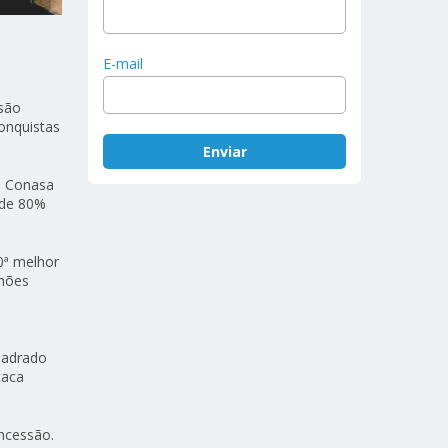
E-mail
ssão
onquistas
a Conasa
 de 80%
0ª melhor
lhões
quadrado
taca
ncessão.