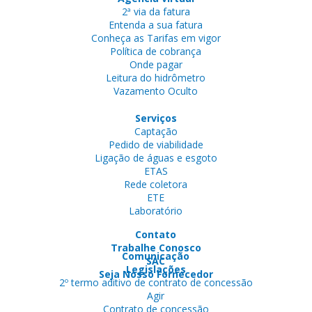
2ª via da fatura
Entenda a sua fatura
Conheça as Tarifas em vigor
Política de cobrança
Onde pagar
Leitura do hidrômetro
Vazamento Oculto
Serviços
Captação
Pedido de viabilidade
Ligação de águas e esgoto
ETAS
Rede coletora
ETE
Laboratório
Contato
Trabalhe Conosco
Comunicação
SAC
Legislações
Seja Nosso Fornecedor
2º termo aditivo de contrato de concessão
Agir
Contrato de concessão