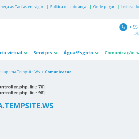
heça as Tarifas em vigor
Política de cobrança
Onde pagar
Leitura d
+ 55
Pl
ia virtual
Serviços
Água/Esgoto
Comunicação
eitapema.tempsite.ws
Comunicacao
ntroller.php
, line 
70
]
ntroller.php
, line 
98
]
A.TEMPSITE.WS