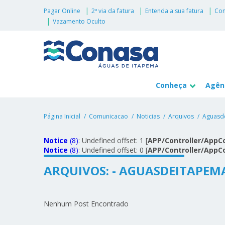
Pagar Online
2ª via da fatura
Entenda a sua fatura
Con
Vazamento Oculto
Conheça
Agênc
Página Inicial
Comunicacao
Noticias
Arquivos
Aguasd
Notice
 (8)
: Undefined offset: 1 [
APP/Controller/AppCo
Notice
 (8)
: Undefined offset: 0 [
APP/Controller/AppCo
ARQUIVOS: - AGUASDEITAPEM
Nenhum Post Encontrado